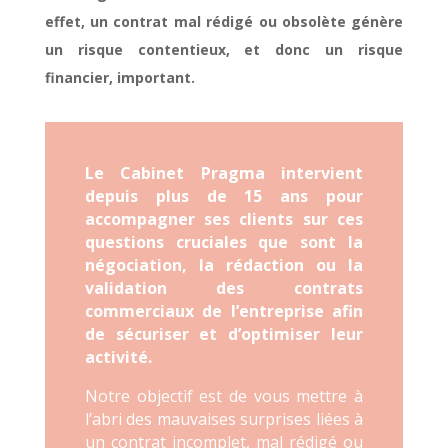
effet, un contrat mal rédigé ou obsolète génère
un risque contentieux, et donc un risque
financier, important.
Le Cabinet Pragma intervient
depuis plus de 15 ans pour
accompagner ses clients sur ces
questions cruciales que sont la
négociation, la rédaction ou la
validation des contrats
commerciaux de l’entreprise afin
de sécuriser et d’optimiser leur
activité.
Notre objectif est de vous mettre à
l’abri des mauvaises surprises liées à
un contrat incomplet, mal rédigé ou